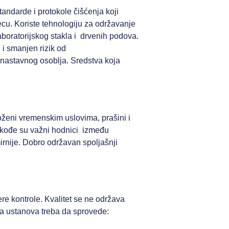
tandarde i protokole čišćenja koji
cu. Koriste tehnologiju za održavanje
 laboratorijskog stakla i drvenih podova.
e i smanjen rizik od
 nastavnog osoblja. Sredstva koja
loženi vremenskim uslovima, prašini i
 Takođe su važni hodnici između
mirnije. Dobro održavan spoljašnji
re kontrole. Kvalitet se ne održava
ka ustanova treba da sprovede: