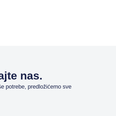
jte nas.
e potrebe, predložićemo sve