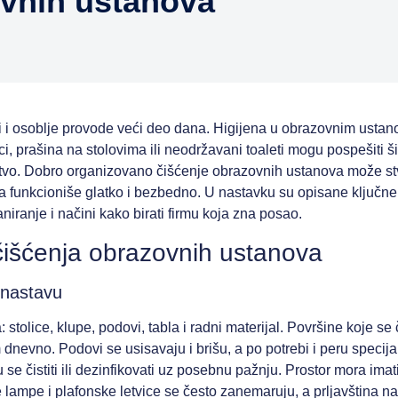
ovnih ustanova
elji i osoblje provode veći deo dana. Higijena u obrazovnim ust
i, prašina na stolovima ili neodržavani toaleti mogu pospešiti ši
stvo. Dobro organizovano čišćenje obrazovnih ustanova može stv
ova funkcioniše glatko i bezbedno. U nastavku su opisane ključ
niranje i načini kako birati firmu koja zna posao.
išćenja obrazovnih ustanova
 nastavu
tolice, klupe, podovi, tabla i radni materijal. Površine koje se 
dnevno. Podovi se usisavaju i brišu, a po potrebi i peru specija
e čistiti ili dezinfikovati uz posebnu pažnju. Prostor mora imati
 lampe i plafonske letvice se često zanemaruju, a prljavština n