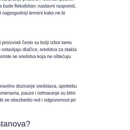
da bude fleksibilan: nastavni raspored,
i najpogodniji termini kako ne bi
i proizvodi često su bolji izbor tamo
 ostavljaju dlačice, sredstva za stakla
koriste se sredstva koja ne oštećuju
ravilno doziranje sredstava, upotrebu
 u smenama, pauze i odmaranje su bitni
bi se obezbedio red i odgovornost pri
stanova?