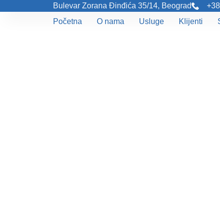
Bulevar Zorana Đinđića 35/14, Beograd
+38
Početna
O nama
Usluge
Klijenti