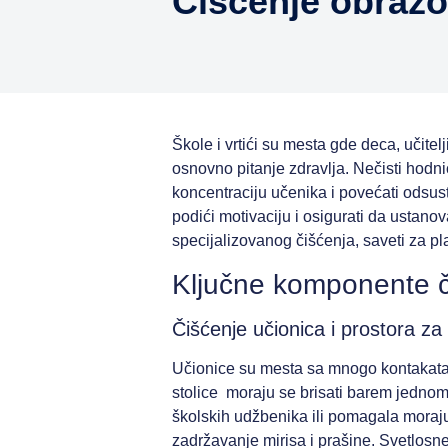
Čišćenje obraz
Škole i vrtići su mesta gde deca, učit
osnovno pitanje zdravlja. Nečisti hodnic
koncentraciju učenika i povećati odsu
podići motivaciju i osigurati da ustan
specijalizovanog čišćenja, saveti za pla
Ključne komponente č
Čišćenje učionica i prostora za
Učionice su mesta sa mnogo kontakata: s
stolice moraju se brisati barem jednom 
školskih udžbenika ili pomagala moraju s
zadržavanje mirisa i prašine. Svetlosne