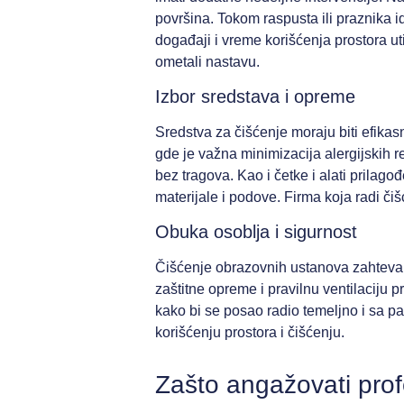
površina. Tokom raspusta ili praznika id
događaji i vreme korišćenja prostora ut
ometali nastavu.
Izbor sredstava i opreme
Sredstva za čišćenje moraju biti efikasn
gde je važna minimizacija alergijskih re
bez tragova. Kao i četke i alati prilag
materijale i podove. Firma koja radi čiš
Obuka osoblja i sigurnost
Čišćenje obrazovnih ustanova zahteva v
zaštitne opreme i pravilnu ventilaciju 
kako bi se posao radio temeljno i sa p
korišćenju prostora i čišćenju.
Zašto angažovati pro