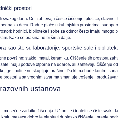
dnički prostori
di svakog dana. Oni zahtevaju češće čišćenje: pločice, slavine, l
zbedna za decu. Radne ploče u kuhinjskim prostorima, sudopere i
rostori: hodnici, biblioteke i sobe za odmor često imaju mnogo p
stim. Kako se prašina ne bi širila dalje.
ra kao što su laboratorije, sportske sale i bibliotek
azne površine: staklo, metal, keramiku. Čišćenje tih prostora za
 sale imaju podove otporne na udarce, ali zahtevaju čišćenje od
knjige i police ne skupljaju prašinu. Da klima bude kontrolisana 
e prostorija sa vrednim stvarima smanjuje trošenje i produžava 
brazovnih ustanova
i mesečne zadatke čišćenja. Učionice i toaleti se čiste svaki dan
a kraju meseca dobro je planirati dubinsko čišćenje: pranje pod