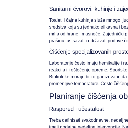
Sanitarni čvorovi, kuhinje i zaje
Toaleti i čajne kuhinje služe mnogo lju
sredstva koja su jednako efikasna i be
mrlja od hrane i masnoće. Zajednički p
prašinu, usisavati i održavati podove či
Čišćenje specijalizovanih prosto
Laboratorije često imaju hemikalije i r
reakcija ili oštećenje opreme. Sportske
Biblioteke moraju biti organizovane da 
promenljive temperature. Često čišćenj
Planiranje čišćenja o
Raspored i učestalost
Treba definisati svakodnevne, nedeljne 
imati dodatne nedeljne intervencije. N