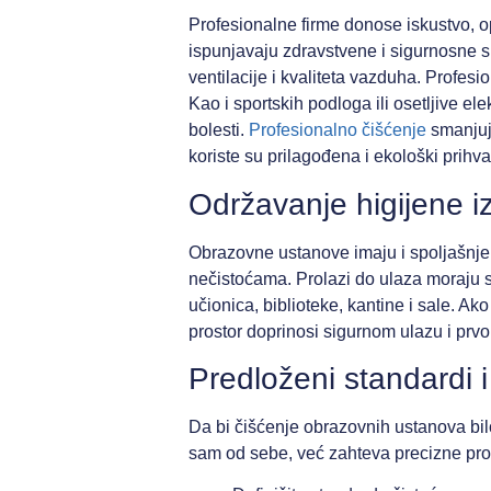
Profesionalne firme donose iskustvo, op
ispunjavaju zdravstvene i sigurnosne s
ventilacije i kvaliteta vazduha. Profesi
Kao i sportskih podloga ili osetljive ele
bolesti.
Profesionalno čišćenje
smanjuje
koriste su prilagođena i ekološki prihva
Održavanje higijene i
Obrazovne ustanove imaju i spoljašnje d
nečistoćama. Prolazi do ulaza moraju se
učionica, biblioteke, kantine i sale. Ak
prostor doprinosi sigurnom ulazu i prvom
Predloženi standardi i
Da bi čišćenje obrazovnih ustanova bilo
sam od sebe, već zahteva precizne proc