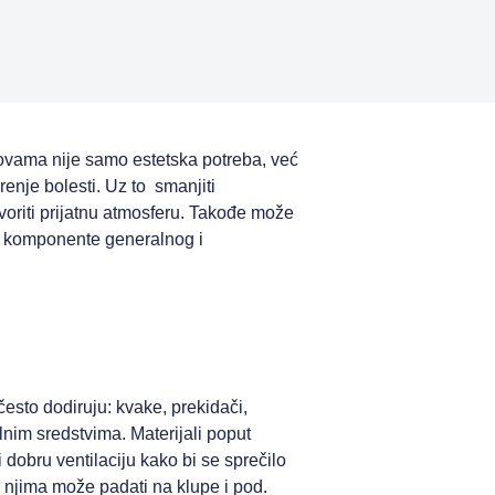
anovama nije samo estetska potreba, već
renje bolesti. Uz to smanjiti
oriti prijatnu atmosferu. Takođe može
ne komponente generalnog i
često dodiruju: kvake, prekidači,
lnim sredstvima. Materijali poput
 dobru ventilaciju kako bi se sprečilo
a njima može padati na klupe i pod.