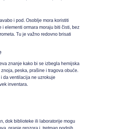
avabo i pod. Osoblje mora koristiti
 elementi ormara moraju biti čisti, bez
rometa. Tu je važno redovno brisati
e
hteva znanje kako bi se izbegla hemijska
 znoja, peska, prašine i tragova obuće.
i da ventilacija ne uzrokuje
vek inventara.
, dok biblioteke ili laboratorije mogu
ova, pranje prozora i tretman podnih