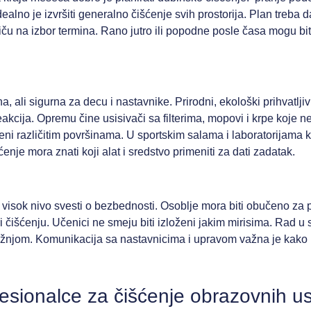
ealno je izvršiti generalno čišćenje svih prostorija. Plan treba 
iču na izbor termina. Rano jutro ili popodne posle časa mogu bit
a, ali sigurna za decu i nastavnike. Prirodni, ekološki prihvatljiv
akcija. Opremu čine usisivači sa filterima, mopovi i krpe koje ne
ođeni različitim površinama. U sportskim salama i laboratorijama 
ćenje mora znati koji alat i sredstvo primeniti za dati zadatak.
isok nivo svesti o bezbednosti. Osoblje mora biti obučeno za p
pri čišćenju. Učenici ne smeju biti izloženi jakim mirisima. Rad
ažnjom. Komunikacija sa nastavnicima i upravom važna je kako 
fesionalce za čišćenje obrazovnih u