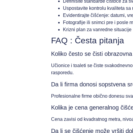
Definišite standarde čistoće za sva
Uspostavite kontrolu kvaliteta sa
Evidentirajte čišćenje: datumi, v
Fotografije ili snimci pre i posle
Krizni plan za vanredne situacije 
FAQ : Česta pitanja
Koliko često se čisti obrazovn
Učionice i toaleti se čiste svakodnevno
rasporedu.
Da li firma donosi sopstvena s
Profesionalne firme obično donesu sva 
Kolika je cena generalnog čišć
Cena zavisi od kvadratnog metra, nivoa p
Da li se čišćenje može vršiti do