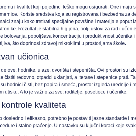
remu i kvalitet koji pojedinci teško mogu osigurati. One imaju s
mernice. Koriste sredstva koja su registrovana i bezbedna za de
onalci znaju kako tretirati specijalne površine i materijale poput
ktronike. Rezultat je stabilna higijena, bolji uslovi za rad i učenj
 bolovanja, poboljšava koncentraciju i produktivnost učenika i
tljiva, što doprinosi zdravoj mikroklimi u prostorijama škole.
zvan učionica
elove, hodnike, ulaze, dvorišta i stepeništa. Ovi prostori su iz
 čistiti redovno, otpadci uklanjati, a terase i stepenice prati.
o su hodnici čisti, bez papira i smeća, prostor izgleda urednije i 
 utisku. A to je važno za sve: roditelje, posetioce i učenike.
 kontrole kvaliteta
 dosledno i efikasno, potrebno je postaviti jasne standarde i me
edure i stalno praćenje. U nastavku su ključni koraci koje sva