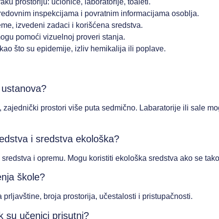
ku prostoriju: učionice, laboratorije, toaleti.
 redovnim inspekcijama i povratnim informacijama osoblja.
reme, izvedeni zadaci i korišćena sredstva.
 mogu pomoći vizuelnoj proveri stanja.
kao što su epidemije, izliv hemikalija ili poplave.
a ustanova?
, zajednički prostori više puta sedmično. Labaratorije ili sale 
redstva i sredstva ekološka?
sredstva i opremu. Mogu koristiti ekološka sredstva ako se tak
enja škole?
rljavštine, broja prostorija, učestalosti i pristupačnosti.
k su učenici prisutni?