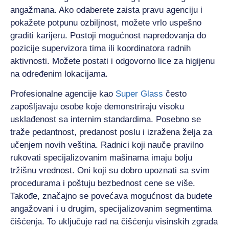
angažmana. Ako odaberete zaista pravu agenciju i
pokažete potpunu ozbiljnost, možete vrlo uspešno
graditi karijeru. Postoji mogućnost napredovanja do
pozicije supervizora tima ili koordinatora radnih
aktivnosti. Možete postati i odgovorno lice za higijenu
na određenim lokacijama.
Profesionalne agencije kao
Super Glass
često
zapošljavaju osobe koje demonstriraju visoku
usklađenost sa internim standardima. Posebno se
traže pedantnost, predanost poslu i izražena želja za
učenjem novih veština. Radnici koji nauče pravilno
rukovati specijalizovanim mašinama imaju bolju
tržišnu vrednost. Oni koji su dobro upoznati sa svim
procedurama i poštuju bezbednost cene se više.
Takođe, značajno se povećava mogućnost da budete
angažovani i u drugim, specijalizovanim segmentima
čišćenja. To uključuje rad na čišćenju visinskih zgrada