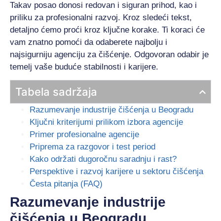
Takav posao donosi redovan i siguran prihod, kao i
priliku za profesionalni razvoj. Kroz sledeći tekst,
detaljno ćemo proći kroz ključne korake. Ti koraci će
vam znatno pomoći da odaberete najbolju i
najsigurniju agenciju za čišćenje. Odgovoran odabir je
temelj vaše buduće stabilnosti i karijere.
Tabela sadržaja
Razumevanje industrije čišćenja u Beogradu
Ključni kriterijumi prilikom izbora
agencije
Primer profesionalne agencije
Priprema za razgovor i test period
Kako održati dugoročnu saradnju i rast?
Perspektive i razvoj karijere u sektoru čišćenja
Česta pitanja (FAQ)
Razumevanje industrije
čišćenja u Beogradu