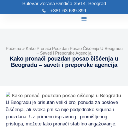
Bulevar Zorana Đinđića 35/14, Beograd
+381 63 639-399
Početna
»
Kako Pronaći Pouzdan Posao Čišćenja U Beogradu
– Saveti I Preporuke Agencija
Kako pronaći pouzdan posao čišćenja u
Beogradu – saveti i preporuke agencija
U Beogradu je prisutan veliki broj ponuda za poslove
čišćenja, ali svaka prilika nije podjednako sigurna i
pouzdana. Uz primenu ispravnog i promišljenog
pristupa, možete lako pronaći stabilno angažovanje.