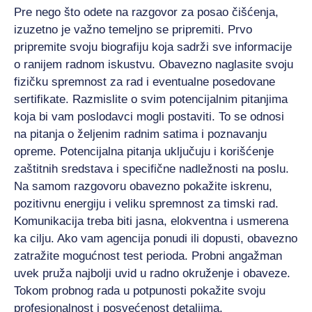
Pre nego što odete na razgovor za posao čišćenja,
izuzetno je važno temeljno se pripremiti. Prvo
pripremite svoju biografiju koja sadrži sve informacije
o ranijem radnom iskustvu. Obavezno naglasite svoju
fizičku spremnost za rad i eventualne posedovane
sertifikate. Razmislite o svim potencijalnim pitanjima
koja bi vam poslodavci mogli postaviti. To se odnosi
na pitanja o željenim radnim satima i poznavanju
opreme. Potencijalna pitanja uključuju i korišćenje
zaštitnih sredstava i specifične nadležnosti na poslu.
Na samom razgovoru obavezno pokažite iskrenu,
pozitivnu energiju i veliku spremnost za timski rad.
Komunikacija treba biti jasna, elokventna i usmerena
ka cilju. Ako vam agencija ponudi ili dopusti, obavezno
zatražite mogućnost test perioda. Probni angažman
uvek pruža najbolji uvid u radno okruženje i obaveze.
Tokom probnog rada u potpunosti pokažite svoju
profesionalnost i posvećenost detaljima.