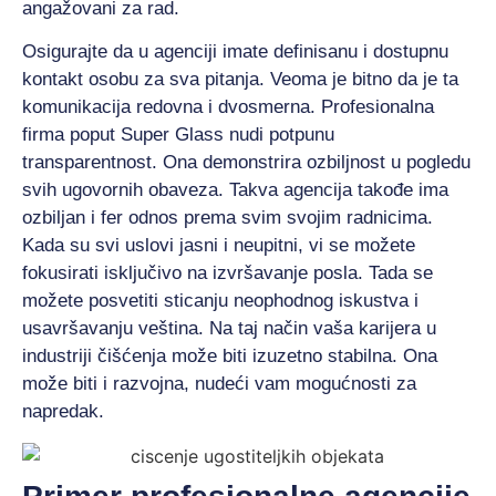
angažovani za rad.
Osigurajte da u agenciji imate definisanu i dostupnu
kontakt osobu za sva pitanja. Veoma je bitno da je ta
komunikacija redovna i dvosmerna. Profesionalna
firma poput Super Glass nudi potpunu
transparentnost. Ona demonstrira ozbiljnost u pogledu
svih ugovornih obaveza. Takva agencija takođe ima
ozbiljan i fer odnos prema svim svojim radnicima.
Kada su svi uslovi jasni i neupitni, vi se možete
fokusirati isključivo na izvršavanje posla. Tada se
možete posvetiti sticanju neophodnog iskustva i
usavršavanju veština. Na taj način vaša karijera u
industriji čišćenja može biti izuzetno stabilna. Ona
može biti i razvojna, nudeći vam mogućnosti za
napredak.