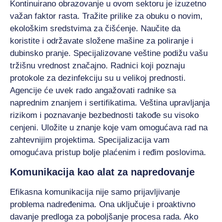
Kontinuirano obrazovanje u ovom sektoru je izuzetno
važan faktor rasta. Tražite prilike za obuku o novim,
ekološkim sredstvima za čišćenje. Naučite da
koristite i održavate složene mašine za poliranje i
dubinsko pranje. Specijalizovane veštine podižu vašu
tržišnu vrednost značajno. Radnici koji poznaju
protokole za dezinfekciju su u velikoj prednosti.
Agencije će uvek rado angažovati radnike sa
naprednim znanjem i sertifikatima. Veština upravljanja
rizikom i poznavanje bezbednosti takođe su visoko
cenjeni. Uložite u znanje koje vam omogućava rad na
zahtevnijim projektima. Specijalizacija vam
omogućava pristup bolje plaćenim i ređim poslovima.
Komunikacija kao alat za napredovanje
Efikasna komunikacija nije samo prijavljivanje
problema nadređenima. Ona uključuje i proaktivno
davanje predloga za poboljšanje procesa rada. Ako