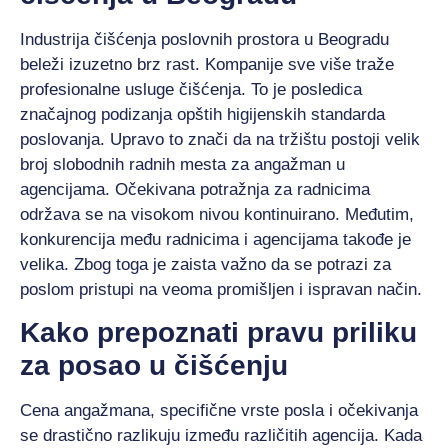
Industrija čišćenja poslovnih prostora u Beogradu
beleži izuzetno brz rast. Kompanije sve više traže
profesionalne usluge čišćenja. To je posledica
značajnog podizanja opštih higijenskih standarda
poslovanja. Upravo to znači da na tržištu postoji velik
broj slobodnih radnih mesta za angažman u
agencijama. Očekivana potražnja za radnicima
održava se na visokom nivou kontinuirano. Međutim,
konkurencija među radnicima i agencijama takođe je
velika. Zbog toga je zaista važno da se potrazi za
poslom pristupi na veoma promišljen i ispravan način.
Kako prepoznati pravu priliku
za posao u čišćenju
Cena angažmana, specifične vrste posla i očekivanja
se drastično razlikuju između različitih agencija. Kada