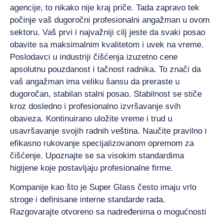
agencije, to nikako nije kraj priče. Tada zapravo tek
počinje vaš dugoročni profesionalni angažman u ovom
sektoru. Vaš prvi i najvažniji cilj jeste da svaki posao
obavite sa maksimalnim kvalitetom i uvek na vreme.
Poslodavci u industriji čišćenja izuzetno cene
apsolutnu pouzdanost i tačnost radnika. To znači da
vaš angažman ima veliku šansu da preraste u
dugoročan, stabilan stalni posao. Stabilnost se stiče
kroz dosledno i profesionalno izvršavanje svih
obaveza. Kontinuirano uložite vreme i trud u
usavršavanje svojih radnih veština. Naučite pravilno i
efikasno rukovanje specijalizovanom opremom za
čišćenje. Upoznajte se sa visokim standardima
higijene koje postavljaju profesionalne firme.
Kompanije kao što je Super Glass često imaju vrlo
stroge i definisane interne standarde rada.
Razgovarajte otvoreno sa nadređenima o mogućnosti