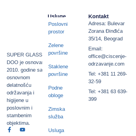
Usluge
Kontakt
Adresa: Bulevar
Poslovni
Zorana Đinđića
prostor
35/14, Beograd
Zelene
Email:
površine
SUPER GLASS
office@ciscenje-
DOO je osnovan
odrzavanje.com
Staklene
2010. godine sa
Tel: +381 11 269-
površine
osnovnom
32-59
delatnošću
Podne
Tel: +381 63 639-
održavanja i
obloge
399
higijene u
poslovnim i
Zimska
stambenim
služba
objektima.
Usluga