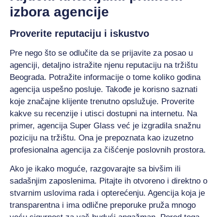
izbora agencije
Proverite reputaciju i iskustvo
Pre nego što se odlučite da se prijavite za posao u
agenciji, detaljno istražite njenu reputaciju na tržištu
Beograda. Potražite informacije o tome koliko godina
agencija uspešno posluje. Takođe je korisno saznati
koje značajne klijente trenutno opslužuje. Proverite
kakve su recenzije i utisci dostupni na internetu. Na
primer, agencija Super Glass već je izgradila snažnu
poziciju na tržištu. Ona je prepoznata kao izuzetno
profesionalna agencija za čišćenje poslovnih prostora.
Ako je ikako moguće, razgovarajte sa bivšim ili
sadašnjim zaposlenima. Pitajte ih otvoreno i direktno o
stvarnim uslovima rada i opterećenju. Agencija koja je
transparentna i ima odlične preporuke pruža mnogo