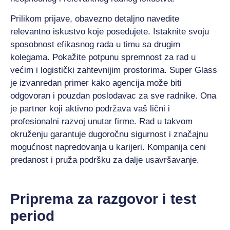
Prilikom prijave, obavezno detaljno navedite
relevantno iskustvo koje posedujete. Istaknite svoju
sposobnost efikasnog rada u timu sa drugim
kolegama. Pokažite potpunu spremnost za rad u
većim i logistički zahtevnijim prostorima. Super Glass
je izvanredan primer kako agencija može biti
odgovoran i pouzdan poslodavac za sve radnike. Ona
je partner koji aktivno podržava vaš lični i
profesionalni razvoj unutar firme. Rad u takvom
okruženju garantuje dugoročnu sigurnost i značajnu
mogućnost napredovanja u karijeri. Kompanija ceni
predanost i pruža podršku za dalje usavršavanje.
Priprema za razgovor i test
period