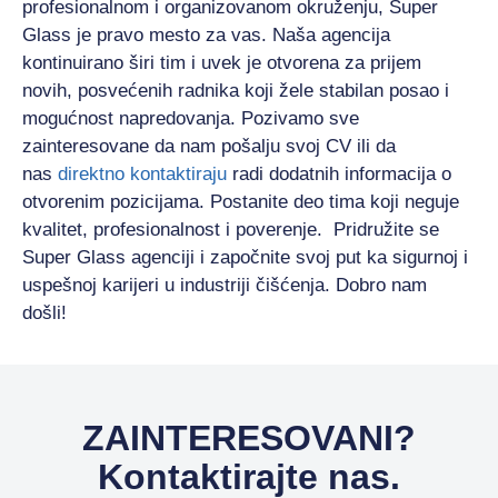
profesionalnom i organizovanom okruženju,
Super
Glass
je pravo mesto za vas. Naša agencija
kontinuirano širi tim i uvek je otvorena za prijem
novih, posvećenih radnika koji žele stabilan posao i
mogućnost napredovanja. Pozivamo sve
zainteresovane da nam pošalju svoj CV ili da
nas
direktno kontaktiraju
radi dodatnih informacija o
otvorenim pozicijama. Postanite deo tima koji neguje
kvalitet, profesionalnost i poverenje. Pridružite se
Super Glass agenciji i započnite svoj put ka sigurnoj i
uspešnoj karijeri u industriji čišćenja. Dobro nam
došli!
ZAINTERESOVANI?
Kontaktirajte nas.