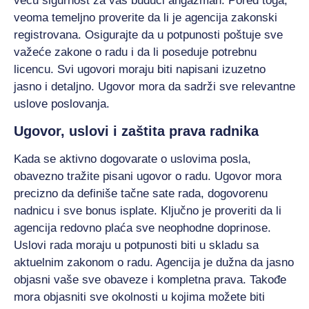
veću sigurnost za vaš budući angažman. Pored toga,
veoma temeljno proverite da li je agencija zakonski
registrovana. Osigurajte da u potpunosti poštuje sve
važeće zakone o radu i da li poseduje potrebnu
licencu. Svi ugovori moraju biti napisani izuzetno
jasno i detaljno. Ugovor mora da sadrži sve relevantne
uslove poslovanja.
Ugovor, uslovi i zaštita prava radnika
Kada se aktivno dogovarate o uslovima posla,
obavezno tražite pisani ugovor o radu. Ugovor mora
precizno da definiše tačne sate rada, dogovorenu
nadnicu i sve bonus isplate. Ključno je proveriti da li
agencija redovno plaća sve neophodne doprinose.
Uslovi rada moraju u potpunosti biti u skladu sa
aktuelnim zakonom o radu. Agencija je dužna da jasno
objasni vaše sve obaveze i kompletna prava. Takođe
mora objasniti sve okolnosti u kojima možete biti