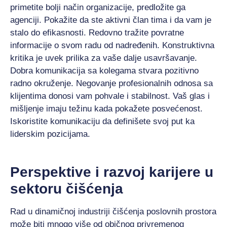
primetite bolji način organizacije, predložite ga
agenciji. Pokažite da ste aktivni član tima i da vam je
stalo do efikasnosti. Redovno tražite povratne
informacije o svom radu od nadređenih. Konstruktivna
kritika je uvek prilika za vaše dalje usavršavanje.
Dobra komunikacija sa kolegama stvara pozitivno
radno okruženje. Negovanje profesionalnih odnosa sa
klijentima donosi vam pohvale i stabilnost. Vaš glas i
mišljenje imaju težinu kada pokažete posvećenost.
Iskoristite komunikaciju da definišete svoj put ka
liderskim pozicijama.
Perspektive i razvoj karijere u
sektoru čišćenja
Rad u dinamičnoj industriji čišćenja poslovnih prostora
može biti mnogo više od običnog privremenog