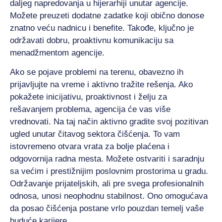
daljeg napredovanja u hijerarhiji unutar agencije.
Možete preuzeti dodatne zadatke koji obično donose
znatno veću nadnicu i benefite. Takođe, ključno je
održavati dobru, proaktivnu komunikaciju sa
menadžmentom agencije.
Ako se pojave problemi na terenu, obavezno ih
prijavljujte na vreme i aktivno tražite rešenja. Ako
pokažete inicijativu, proaktivnost i želju za
rešavanjem problema, agencija će vas više
vrednovati. Na taj način aktivno gradite svoj pozitivan
ugled unutar čitavog sektora čišćenja. To vam
istovremeno otvara vrata za bolje plaćena i
odgovornija radna mesta. Možete ostvariti i saradnju
sa većim i prestižnijim poslovnim prostorima u gradu.
Održavanje prijateljskih, ali pre svega profesionalnih
odnosa, unosi neophodnu stabilnost. Ono omogućava
da posao čišćenja postane vrlo pouzdan temelj vaše
buduće karijere.