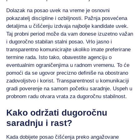
Dolazak na posao uvek na vreme je osnovni
pokazatelj discipline i ozbiljnosti. Pažnja posvećena
detaljima u čišćenju izdvaja najbolje kandidate uvek.
Taj probni period može da vam donese izuzetno važan
i dugoročno stabilan stalni posao. Vrlo jasno i
transparentno komunicirajte ukoliko imate preferirane
termine rada. Isto tako, obavestite agenciju o
eventualnim ograničenjima u radnom vremenu. To će
pomoći da se ugovor precizno definiše na obostrano
zadovoljstvo i korist. Transparentnost u komunikaciji
gradi poverenje na samom početku saradnje. Uspeh u
probnom radu otvara vrata za dugoročnu stabilnost.
Kako održati dugoročnu
saradnju i rast?
Kada dobijete posao čišćenja preko angažovane