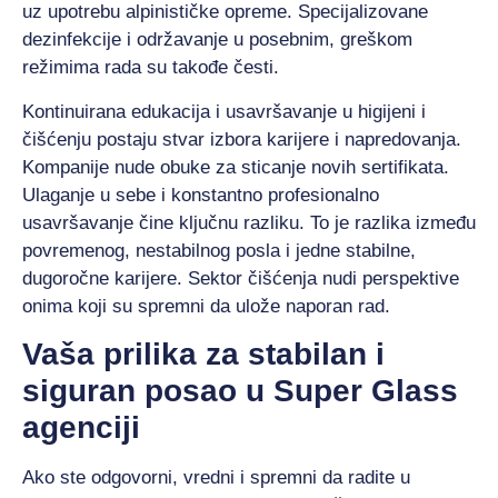
uz upotrebu alpinističke opreme. Specijalizovane
dezinfekcije i održavanje u posebnim, greškom
režimima rada su takođe česti.
Kontinuirana edukacija i usavršavanje u higijeni i
čišćenju postaju stvar izbora karijere i napredovanja.
Kompanije nude obuke za sticanje novih sertifikata.
Ulaganje u sebe i konstantno profesionalno
usavršavanje čine ključnu razliku. To je razlika između
povremenog, nestabilnog posla i jedne stabilne,
dugoročne karijere. Sektor čišćenja nudi perspektive
onima koji su spremni da ulože naporan rad.
Vaša prilika za stabilan i
siguran posao u Super Glass
agenciji
Ako ste odgovorni, vredni i spremni da radite u