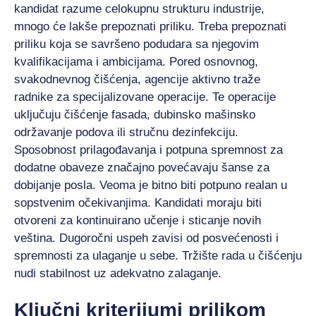
kandidat razume celokupnu strukturu industrije,
mnogo će lakše prepoznati priliku. Treba prepoznati
priliku koja se savršeno podudara sa njegovim
kvalifikacijama i ambicijama. Pored osnovnog,
svakodnevnog čišćenja, agencije aktivno traže
radnike za specijalizovane operacije. Te operacije
uključuju čišćenje fasada, dubinsko mašinsko
održavanje podova ili stručnu dezinfekciju.
Sposobnost prilagođavanja i potpuna spremnost za
dodatne obaveze značajno povećavaju šanse za
dobijanje posla. Veoma je bitno biti potpuno realan u
sopstvenim očekivanjima. Kandidati moraju biti
otvoreni za kontinuirano učenje i sticanje novih
veština. Dugoročni uspeh zavisi od posvećenosti i
spremnosti za ulaganje u sebe. Tržište rada u čišćenju
nudi stabilnost uz adekvatno zalaganje.
Ključni kriterijumi prilikom