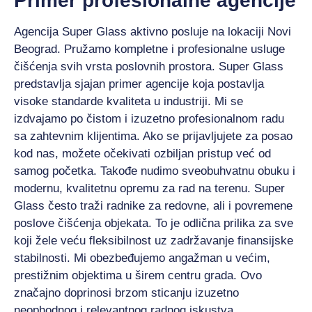
Primer profesionalne agencije
Agencija Super Glass aktivno posluje na lokaciji Novi
Beograd. Pružamo kompletne i profesionalne usluge
čišćenja svih vrsta poslovnih prostora. Super Glass
predstavlja sjajan primer agencije koja postavlja
visoke standarde kvaliteta u industriji. Mi se
izdvajamo po čistom i izuzetno profesionalnom radu
sa zahtevnim klijentima. Ako se prijavljujete za posao
kod nas, možete očekivati ozbiljan pristup već od
samog početka. Takođe nudimo sveobuhvatnu obuku i
modernu, kvalitetnu opremu za rad na terenu. Super
Glass često traži radnike za redovne, ali i povremene
poslove čišćenja objekata. To je odlična prilika za sve
koji žele veću fleksibilnost uz zadržavanje finansijske
stabilnosti. Mi obezbeđujemo angažman u većim,
prestižnim objektima u širem centru grada. Ovo
značajno doprinosi brzom sticanju izuzetno
neophodnog i relevantnog radnog iskustva.