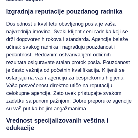
Izgradnja reputacije pouzdanog radnika
Doslednost u kvalitetu obavljenog posla je vaša
najvrednija imovina. Svaki klijent ceni radnika koji se
drži dogovorenih rokova i standarda. Agencije beleže
učinak svakog radnika i nagrađuju pouzdanost i
pedantnost. Redovnim ostvarivanjem odličnih
rezultata osiguravate stalan protok posla. Pouzdanost
je često važnija od početnih kvalifikacija. Klijenti se
oslanjaju na vas i agenciju za besprekornu higijenu.
Vaša posvećenost direktno utiče na reputaciju
celokupne agencije. Zato uvek pristupajte svakom
zadatku sa punom pažnjom. Dobre preporuke agencije
su vaš put ka boljim angažmanima.
Vrednost specijalizovanih veština i
edukacije